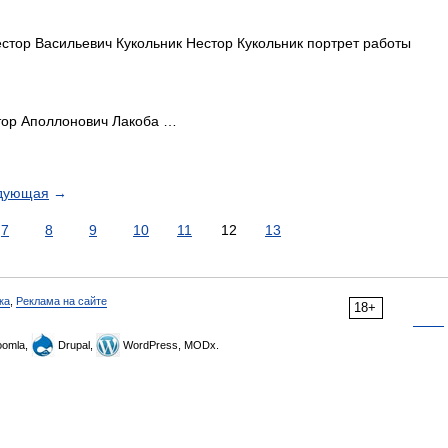
тор Васильевич Кукольник Нестор Кукольник портрет работы
ор Аполлонович Лакоба …
дующая
→
7
8
9
10
11
12
13
ка
,
Реклама на сайте
18+
omla,
Drupal,
WordPress, MODx.