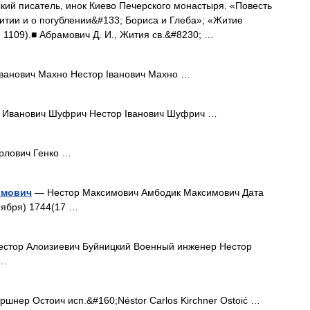
сский писатель, инок Киево Печерского монастыря. «Повесть
житии и о погублении&#133; Бориса и Глеба»; «Житие
 1109).■ Абрамович Д. И., Жития св.&#8230; …
анович Махно Нестор Іванович Махно …
 Иванович Шуфрич Нестор Іванович Шуфрич …
рлович Генко …
имович
— Нестор Максимович Амбодик Максимович Дата
оября) 1744(17 …
стор Алоизиевич Буйницкий Военный инженер Нестор
 …
шнер Остоич исп.&#160;Néstor Carlos Kirchner Ostoić …