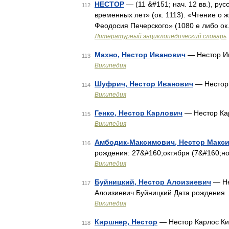
НЕСТОР
— (11 &#151; нач. 12 вв.), ру
112
временных лет» (ок. 1113). «Чтение о 
Феодосия Печерского» (1080 е либо ок.
Литературный энциклопедический словарь
Махно, Нестор Иванович
— Нестор Ив
113
Википедия
Шуфрич, Нестор Иванович
— Нестор
114
Википедия
Генко, Нестор Карлович
— Нестор Ка
115
Википедия
Амбодик-Максимович, Нестор Макс
116
рождения: 27&#160;октября (7&#160;н
Википедия
Буйницкий, Нестор Алоизиевич
— Не
117
Алоизиевич Буйницкий Дата рождения
Википедия
Киршнер, Нестор
— Нестор Карлос Кир
118