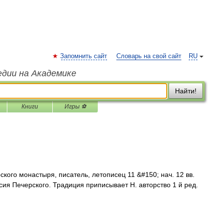
Запомнить сайт
Словарь на свой сайт
RU
едии на Академике
Найти!
Книги
Игры ⚽
ого монастыря, писатель, летописец 11 &#150; нач. 12 вв.
сия Печерского. Традиция приписывает Н. авторство 1 й ред.