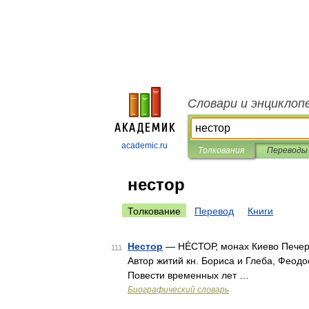
Словари и энциклоп
academic.ru
Толкования
Переводы
нестор
Толкование
Перевод
Книги
Нестор
— НÉСТОР, монах Киево Печерск
111
Автор житий кн. Бориса и Глеба, Феодо
Повести временных лет …
Биографический словарь