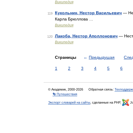
Википедия
Кукольник, Нестор Васильевич
— Нес
119
Карла Брюллова …
Википедия
Лакоба, Нестор Аполлонович
— Нест
120
Википедия
Страницы
←
Предыдущая
Сле
1
2
3
4
5
6
© Академик, 2000-2026
Обратная связь:
Техподдерж
👣 Путешествия
Экспорт словарей на сайты
, сделанные на PHP,
Jo